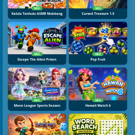
NEU
NEU
Kalulu Tanhulu ASMR Mukbang
Cursed Treasure 1.5
NEU
NEU
Escape The Alien Prison
Pop Fruit
NEU
NEU
Moon League Sports Season
Hawaii Match 6