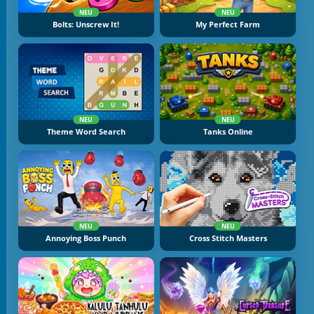
NEU
NEU
Bolts: Unscrew It!
My Perfect Farm
NEU
NEU
Theme Word Search
Tanks Online
NEU
NEU
Annoying Boss Punch
Cross Stitch Masters