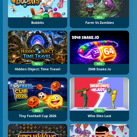
NEU
NEU
Bubbits
Farm Vs Zombies
NEU
NEU
Hidden Object: Time Travel
2048 Snake.io
NEU
NEU
TIny Football Cup 2026
Who Dies Last