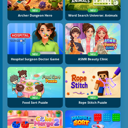
NEU
NEU
Archer Dungeon Hero
Word Search Universe: Animals
NEU
NEU
Hospital Surgeon Doctor Game
ASMR Beauty Clinic
NEU
NEU
Food Sort Puzzle
Rope Stitch Puzzle