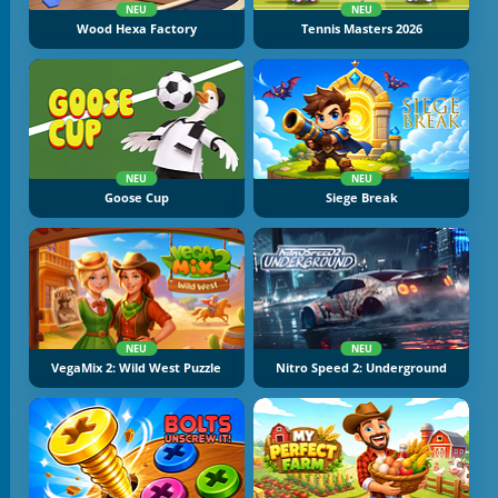
NEU
NEU
Wood Hexa Factory
Tennis Masters 2026
NEU
NEU
Goose Cup
Siege Break
NEU
NEU
VegaMix 2: Wild West Puzzle
Nitro Speed 2: Underground