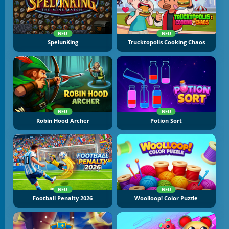
NEU
NEU
SpelunKing
Trucktopolis Cooking Chaos
NEU
NEU
Robin Hood Archer
Potion Sort
NEU
NEU
Football Penalty 2026
Woolloop! Color Puzzle