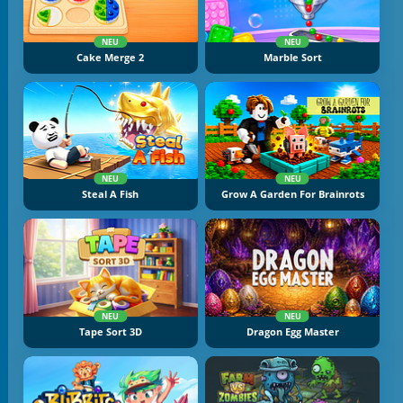
NEU
NEU
Cake Merge 2
Marble Sort
NEU
NEU
Steal A Fish
Grow A Garden For Brainrots
NEU
NEU
Tape Sort 3D
Dragon Egg Master