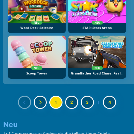
NEU
NEU
Word Deck Solitaire
STAR: Stars Arena
NEU
NEU
Scoop Tower
Grandfather Road Chase: Realistic Shooter
1
2
3
|
4
Neu
Auf Funnygames.at findest du die tollste Neue Spiele