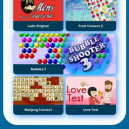
Ludo Original
Fruit Connect 2
Bubbles 3
Mahjong Connect
Love Test