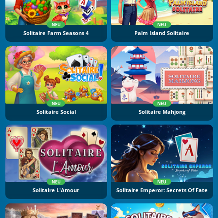
NEU
NEU
Solitaire Farm Seasons 4
Palm Island Solitaire
NEU
NEU
Solitaire Social
Solitaire Mahjong
NEU
NEU
Solitaire L'Amour
Solitaire Emperor: Secrets Of Fate