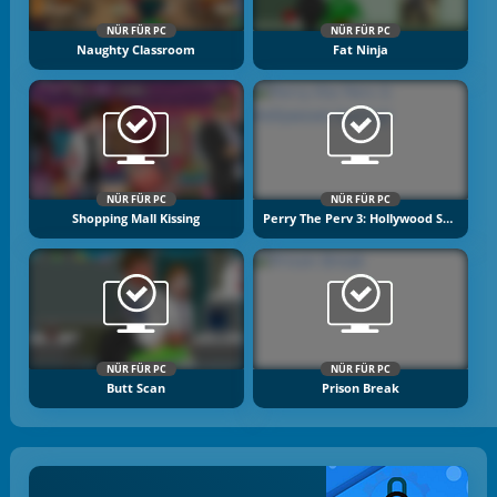
NÜR FÜR PC
NÜR FÜR PC
Naughty Classroom
Fat Ninja
NÜR FÜR PC
NÜR FÜR PC
Shopping Mall Kissing
Perry The Perv 3: Hollywood Staring!
NÜR FÜR PC
NÜR FÜR PC
Butt Scan
Prison Break