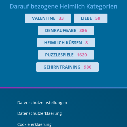
Darauf bezogene Heimlich Kategorien
VALENTINE
33
LIEBE
59
DENKAUFGABE
386
HEIMLICH KÜSSEN
8
PUZZLESPIELE
1620
GEHIRNTRAINING
980
Datenschutzeinstellungen
Datenschutzerklaerung
Cookie erklaerung