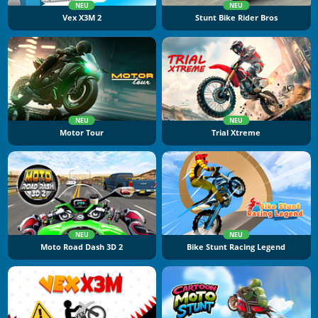
NEU
NEU
Vex X3M 2
Stunt Bike Rider Bros
NEU
NEU
Motor Tour
Trial Xtreme
NEU
NEU
Moto Road Dash 3D 2
Bike Stunt Racing Legend