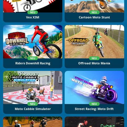
NEU
NEU
Vex X3M
Cartoon Moto Stunt
NEU
NEU
Riders Downhill Racing
Offroad Moto Mania
NEU
NEU
Moto Cabbie Simulator
Street Racing: Moto Drift