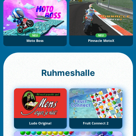
NEU
NEU
Moto Boss
Pinnacle MotoX
Ruhmeshalle
Ludo Original
Fruit Connect 2