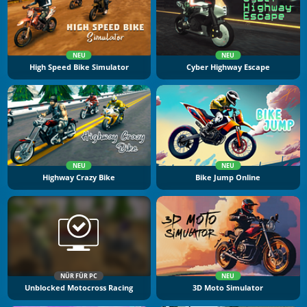
NEU
NEU
High Speed Bike Simulator
Cyber Highway Escape
NEU
NEU
Highway Crazy Bike
Bike Jump Online
NÜR FÜR PC
NEU
Unblocked Motocross Racing
3D Moto Simulator