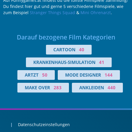
Auf Funnygames.at findest du die tollste Filmspiele Sammlung!
Du findest hier gut und gerne 5 verschiedene Filmspiele, wie
zum Beispiel
Stranger Things Squad
&
Mini Ohrenarzt
.
Darauf bezogene Film Kategorien
CARTOON
40
KRANKENHAUS-SIMULATION
41
ARTZT
50
MODE DESIGNER
144
MAKE OVER
283
ANKLEIDEN
440
Datenschutzeinstellungen