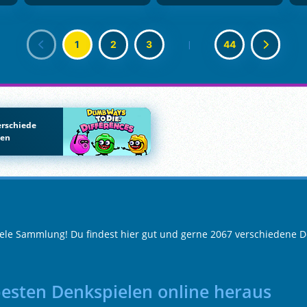
1
2
3
|
44
rschiede
den
iele Sammlung! Du findest hier gut und gerne 2067 verschiedene D
besten Denkspielen online heraus