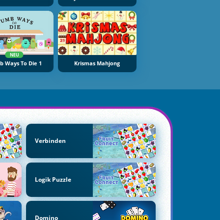
NEU
 Ways To Die 1
Krismas Mahjong
Verbinden
Logik Puzzle
Domino