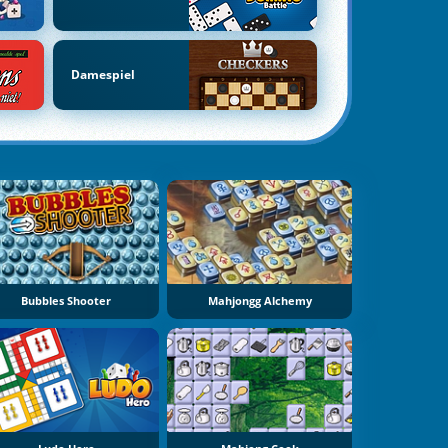
Damespiel
Bubbles Shooter
Mahjongg Alchemy