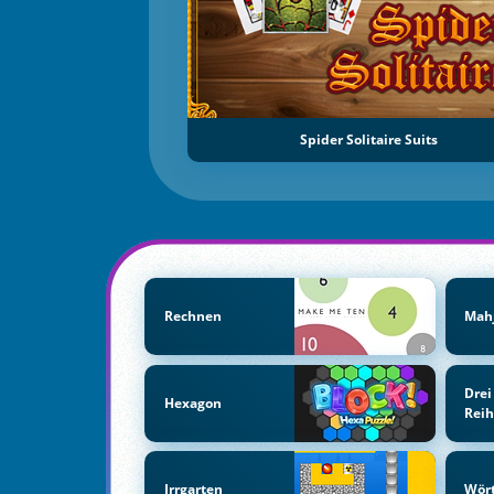
Spider Solitaire Suits
Rechnen
Mah
Drei
Hexagon
Rei
Irrgarten
Wör