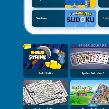
Sudoku
Gehi
Gold Strike
Spider Solitaire 3
BESTE