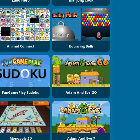
Ludo Hero
Mahjong Cook
Animal Connect
Bouncing Balls
FunGamePlay Sudoku
Adam And Eve GO
Monopoly 3D
Adam And Eve 7