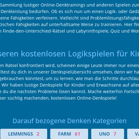
 Sammlung lustiger Online-Denktrainings und anderen Spielen zum 
r Denkleistung bedürfen. Ob es sich nun um einen Logik- oder Gedä
eine Fähigkeiten verfeinern. Vielleicht sind Problemlösungsfähigkei
ytischen Fähigkeiten auf unterhaltsame Weise zu trainieren. Hier f
h Finde-den-Unterschied-Rätsel und Labyrinthspiele, Quiz und Wor
seren kostenlosen Logikspielen für K
Rätsel konfrontiert wird, scheinen einige Leute immer nur einen 
olltest du dich in unserer Denkspielübersicht umsehen, denn wir h
 gebrauchen könntest, um zu lernen, wie man die Schritte durchläu
! Wir haben lustige Denkspiele für Kinder und Erwachsene auf all
 du die nächsten Probleme lösen kannst. Mache weiterhin Fortschri
ieser süchtig machenden, kostenlosen Online-Denkspiele!
Darauf bezogene Denken Kategorien
LEMMINGS
2
FARM
61
UNO
7
V