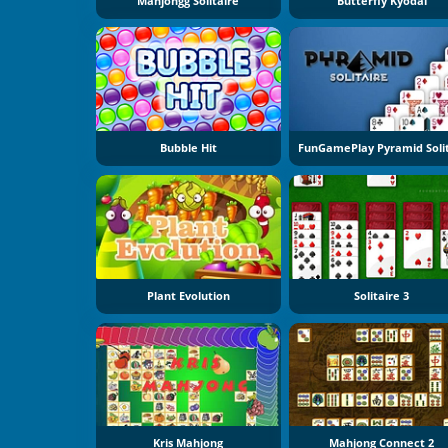
Mahjongg Solitaire
Butterfly Kyodai
Bubble Hit
Plant Evolution
Solitaire 3
Kris Mahjong
Mahjong Connect 2