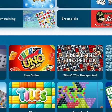
rntraining
Brettspiele
Uno Online
Tiles Of The Unexpected