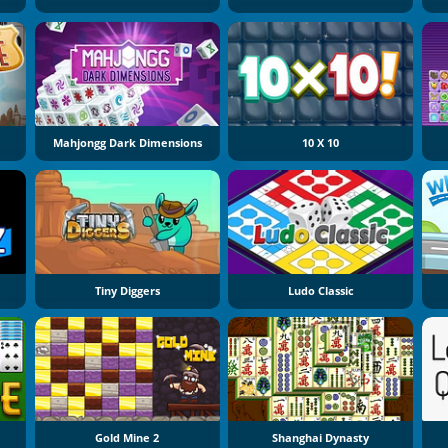
Mahjongg Dark Dimensions
10 X 10
Tiny Diggers
Ludo Classic
Gold Mine 2
Shanghai Dynasty