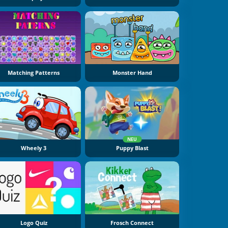
Matching Patterns
Monster Hand
NEU
Wheely 3
Puppy Blast
Logo Quiz
Frosch Connect