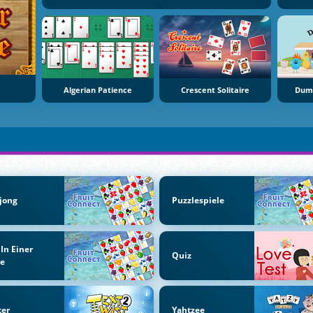
Algerian Patience
Crescent Solitaire
Dumb
jong
Puzzlespiele
 In Einer
Quiz
he
ter
Yahtzee