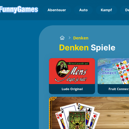
Abenteuer
Auto
Kampf
D
Denken
Denken
Spiele
Ludo Original
Fruit Connec