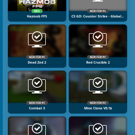
NEU
NÜR FÜR PC
Hazmob FPS
CS GO: Counter Strike - Global Offensive
NÜR FÜR PC
NÜR FÜR PC
Dead Zed 2
Red Crucible 2
NÜR FÜR PC
NÜR FÜR PC
Combat 3
Mine Clone V0.1b