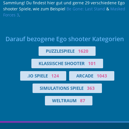
Sammlung! Du findest hier gut und gerne 29 verschiedene Ego
shooter Spiele, wie zum Beispiel
Be Gone: Last Stand
&
Masked
Forces 3
.
Darauf bezogene Ego shooter Kategorien
PUZZLESPIELE
1620
KLASSISCHE SHOOTER
101
.IO SPIELE
124
ARCADE
1043
SIMULATIONS SPIELE
363
WELTRAUM
87