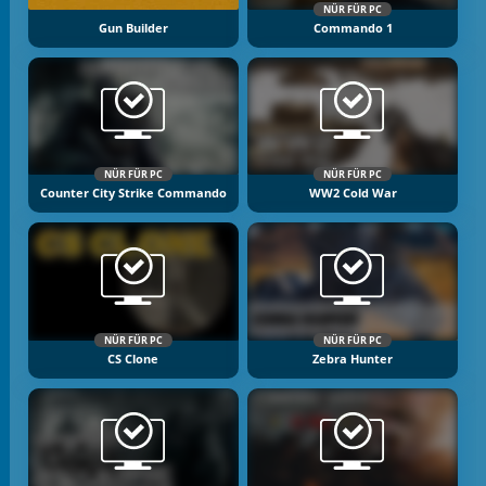
NÜR FÜR PC
Gun Builder
Commando 1
NÜR FÜR PC
NÜR FÜR PC
Counter City Strike Commando
WW2 Cold War
NÜR FÜR PC
NÜR FÜR PC
CS Clone
Zebra Hunter