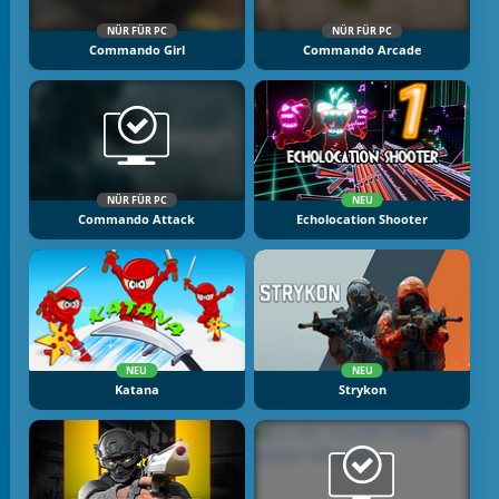
NÜR FÜR PC
NÜR FÜR PC
Commando Girl
Commando Arcade
NÜR FÜR PC
NEU
Commando Attack
Echolocation Shooter
NEU
NEU
Katana
Strykon