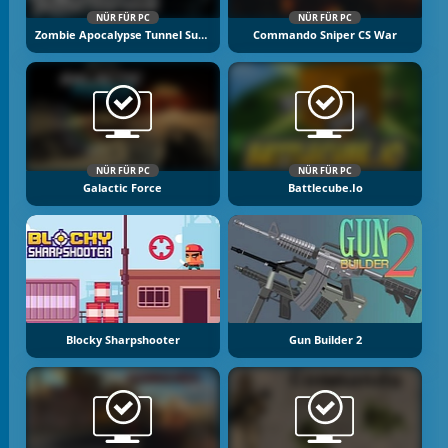
NÜR FÜR PC
NÜR FÜR PC
Zombie Apocalypse Tunnel Survival
Commando Sniper CS War
NÜR FÜR PC
NÜR FÜR PC
Galactic Force
Battlecube.io
Blocky Sharpshooter
Gun Builder 2