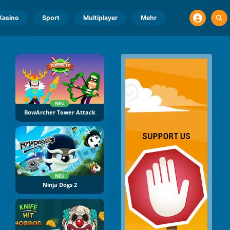
Kasino
Sport
Multiplayer
Mehr
NEU
BowArcher Tower Attack
NEU
Ninja Dogs 2