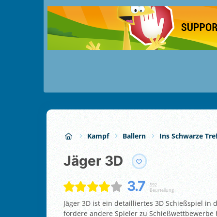
Kampf
Ballern
Ins Schwarze Tre
Jäger 3D
3.7
592
Beurteilung
Jäger 3D ist ein detailliertes 3D Schießspiel in
fordere andere Spieler zu Schießwettbewerbe