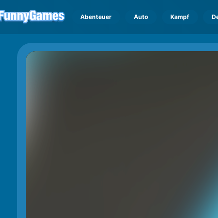
Abenteuer
Auto
Kampf
D