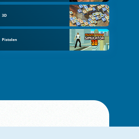
3D
Pistolen
Ruhmeshalle