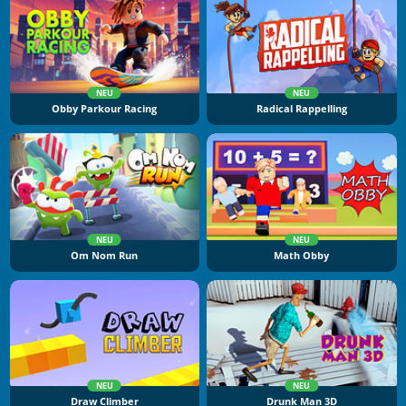
NEU
NEU
Obby Parkour Racing
Radical Rappelling
NEU
NEU
Om Nom Run
Math Obby
NEU
NEU
Draw Climber
Drunk Man 3D