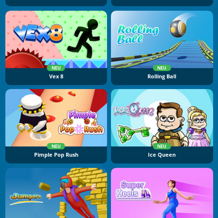
NEU
NEU
Vex 8
Rolling Ball
NEU
NEU
Pimple Pop Rush
Ice Queen