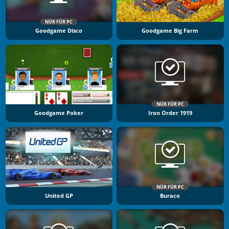
NÜR FÜR PC
Goodgame Disco
Goodgame Big Farm
NÜR FÜR PC
Goodgame Poker
Iron Order 1919
NÜR FÜR PC
United GP
Buraco