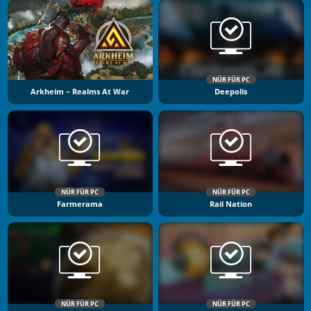
NÜR FÜR PC
Arkheim – Realms At War
Deepolis
NÜR FÜR PC
NÜR FÜR PC
Farmerama
Rail Nation
NÜR FÜR PC
NÜR FÜR PC