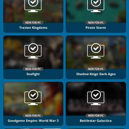
NÜR FÜR PC
NÜR FÜR PC
Travian Kingdoms
Pirate Storm
NÜR FÜR PC
NÜR FÜR PC
Seafight
Shadow Kings: Dark Ages
NÜR FÜR PC
NÜR FÜR PC
Goodgame Empire: World War 3
Battlestar Galactica