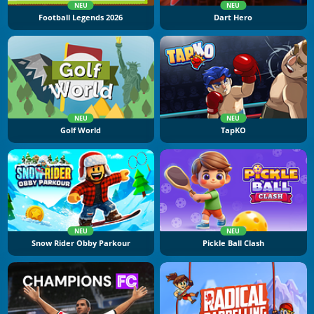
NEU
NEU
Football Legends 2026
Dart Hero
NEU
NEU
Golf World
TapKO
NEU
NEU
Snow Rider Obby Parkour
Pickle Ball Clash