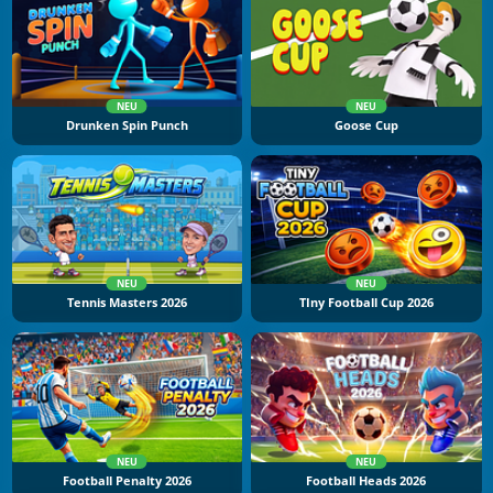
NEU
NEU
Drunken Spin Punch
Goose Cup
NEU
NEU
Tennis Masters 2026
TIny Football Cup 2026
NEU
NEU
Football Penalty 2026
Football Heads 2026