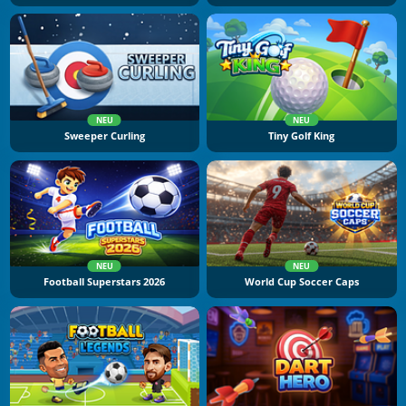
NEU
NEU
Sweeper Curling
Tiny Golf King
NEU
NEU
Football Superstars 2026
World Cup Soccer Caps