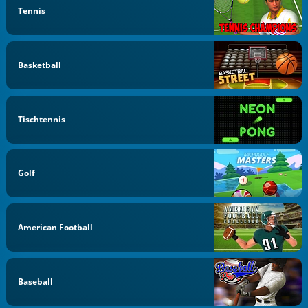
Tennis
Basketball
Tischtennis
Golf
American Football
Baseball