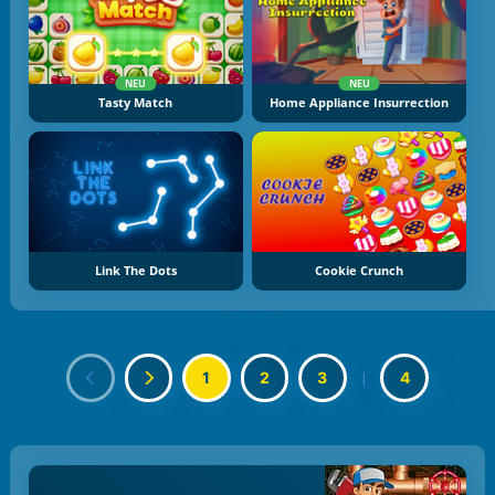
NEU
NEU
Tasty Match
Home Appliance Insurrection
Link The Dots
Cookie Crunch
1
2
3
|
4