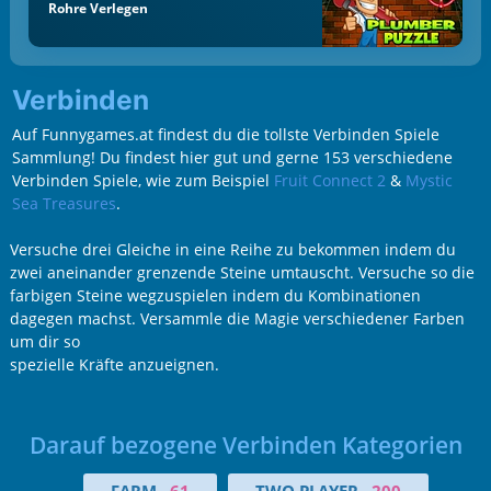
Rohre Verlegen
Verbinden
Auf Funnygames.at findest du die tollste Verbinden Spiele
Sammlung! Du findest hier gut und gerne 153 verschiedene
Verbinden Spiele, wie zum Beispiel
Fruit Connect 2
&
Mystic
Sea Treasures
.
Versuche drei Gleiche in eine Reihe zu bekommen indem du
zwei aneinander grenzende Steine umtauscht. Versuche so die
farbigen Steine wegzuspielen indem du Kombinationen
dagegen machst. Versammle die Magie verschiedener Farben
um dir so
spezielle Kräfte anzueignen.
Darauf bezogene Verbinden Kategorien
FARM
61
TWO PLAYER
200