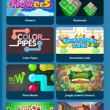
Flowers
Nummzle
Color Pipes
Smoothies Link
NEU
Flow Mania
Jungle Jewels Connect