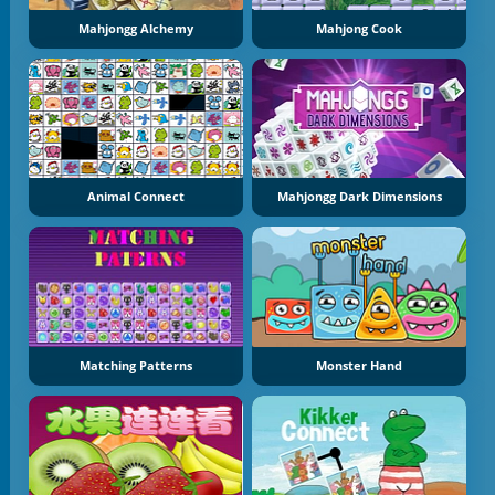
Mahjongg Alchemy
Mahjong Cook
Animal Connect
Mahjongg Dark Dimensions
Matching Patterns
Monster Hand