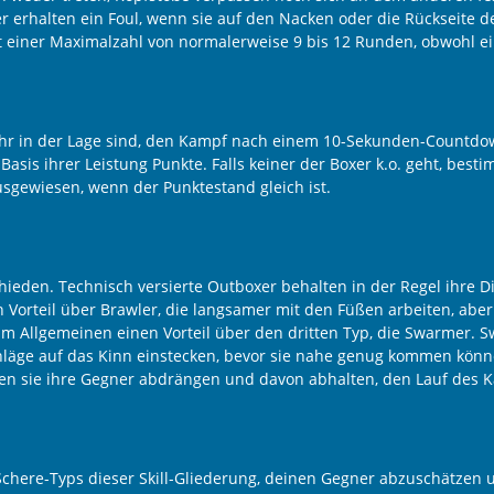
er erhalten ein Foul, wenn sie auf den Nacken oder die Rückseite 
mit einer Maximalzahl von normalerweise 9 bis 12 Runden, obwohl 
 mehr in der Lage sind, den Kampf nach einem 10-Sekunden-Countd
asis ihrer Leistung Punkte. Falls keiner der Boxer k.o. geht, best
sgewiesen, wenn der Punktestand gleich ist.
hieden. Technisch versierte Outboxer behalten in der Regel ihre 
n Vorteil über Brawler, die langsamer mit den Füßen arbeiten, ab
 im Allgemeinen einen Vorteil über den dritten Typ, die Swarmer
chläge auf das Kinn einstecken, bevor sie nahe genug kommen kön
rden sie ihre Gegner abdrängen und davon abhalten, den Lauf de
-Schere-Typs dieser Skill-Gliederung, deinen Gegner abzuschätzen 