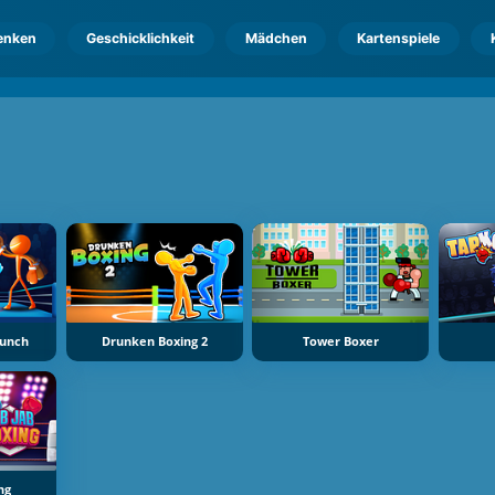
enken
Geschicklichkeit
Mädchen
Kartenspiele
Punch
Drunken Boxing 2
Tower Boxer
ng