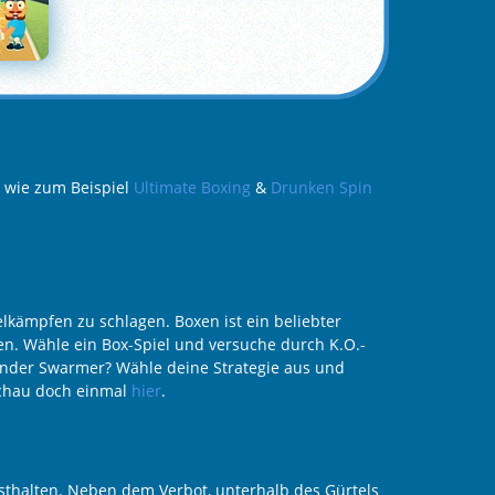
, wie zum Beispiel
Ultimate Boxing
&
Drunken Spin
lkämpfen zu schlagen. Boxen ist ein beliebter
fen. Wähle ein Box-Spiel und versuche durch K.O.-
rnder Swarmer? Wähle deine Strategie aus und
schau doch einmal
hier
.
sthalten. Neben dem Verbot, unterhalb des Gürtels