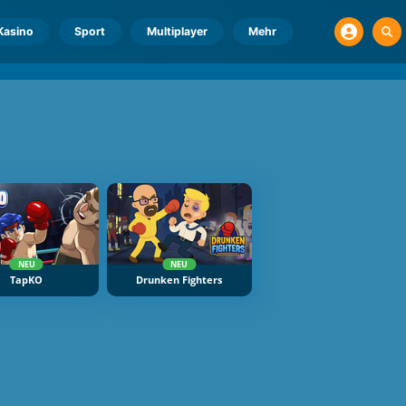
Kasino
Sport
Multiplayer
Mehr
NEU
NEU
TapKO
Drunken Fighters