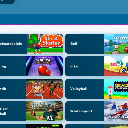
eboardspiele
Golf
ling
Bike
etik
Volleyball
rican
Wintersprort
ball