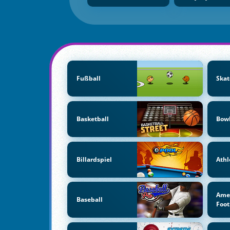
Fußball
Skat
Basketball
Bow
Billardspiel
Athl
Ame
Baseball
Foot