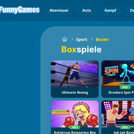
Abenteuer
Auto
Kampf
D
Sport
Boxen
Box
spiele
NEU
Ultimate Boxing
Drunken Spin 
NEU
NEU
Antistress Relaxation Box
Jab Jab Boxi