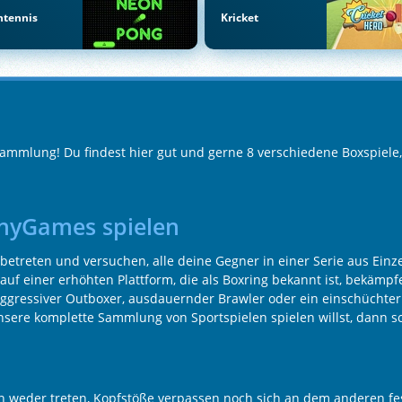
htennis
Kricket
 Sammlung! Du findest hier gut und gerne 8 verschiedene Boxspiele
nnyGames spielen
etreten und versuchen, alle deine Gegner in einer Serie aus Einze
auf einer erhöhten Plattform, die als Boxring bekannt ist, bekämp
aggressiver Outboxer, ausdauernder Brawler oder ein einschüchte
unsere komplette Sammlung von Sportspielen spielen willst, dann 
 weder treten, Kopfstöße verpassen noch sich an dem anderen fe