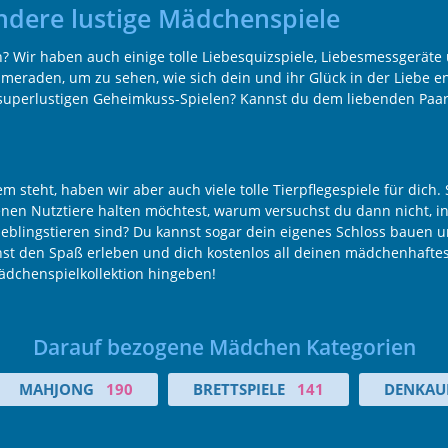
ndere lustige Mädchenspiele
 Wir haben auch einige tolle Liebesquizspiele, Liebesmessgeräte
raden, um zu sehen, wie sich dein und ihr Glück in der Liebe e
superlustigen Geheimkuss-Spielen? Kannst du dem liebenden Paar h
 steht, haben wir aber auch viele tolle Tierpflegespiele für dich.
en Nutztiere halten möchtest, warum versuchst du dann nicht, in
eblingstieren sind? Du kannst sogar dein eigenes Schloss bauen 
nst den Spaß erleben und dich kostenlos all deinen mädchenhafte
dchenspielkollektion hingeben!
Darauf bezogene Mädchen Kategorien
MAHJONG
190
BRETTSPIELE
141
DENKAU