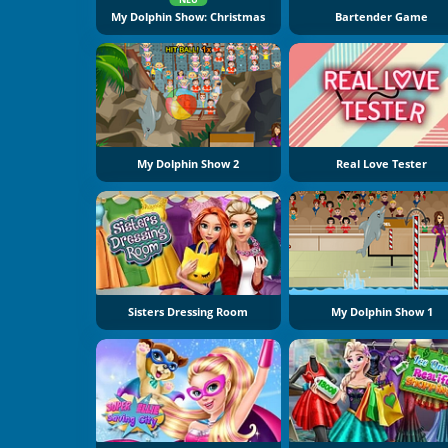
My Dolphin Show: Christmas
Bartender Game
My Dolphin Show 2
Real Love Tester
Sisters Dressing Room
My Dolphin Show 1