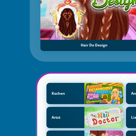
Hair Do Design
Kochen
An
Artzt
Li