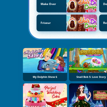
Make Over
De
Friseur
Re
My Dolphin Show 6
Snail Bob 5: Love Story