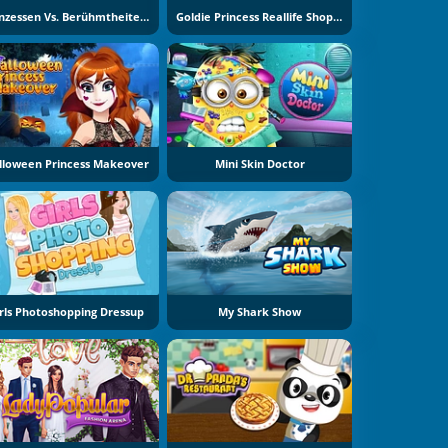
Prinzessen Vs. Berühmtheiten Modewettbewerb
Goldie Princess Reallife Shopping
lloween Princess Makeover
Mini Skin Doctor
rls Photoshopping Dressup
My Shark Show