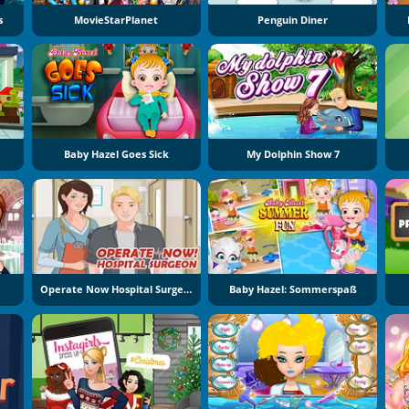
s
MovieStarPlanet
Penguin Diner
Baby Hazel Goes Sick
My Dolphin Show 7
Operate Now Hospital Surgeon
Baby Hazel: Sommerspaß