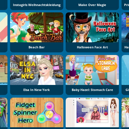
Instagirls Weihnachtskleidung
Make Over Magie
Beach Bar
Halloween Face Art
Ha
Elsa In New York
Baby Hazel: Stomach Care
Gi