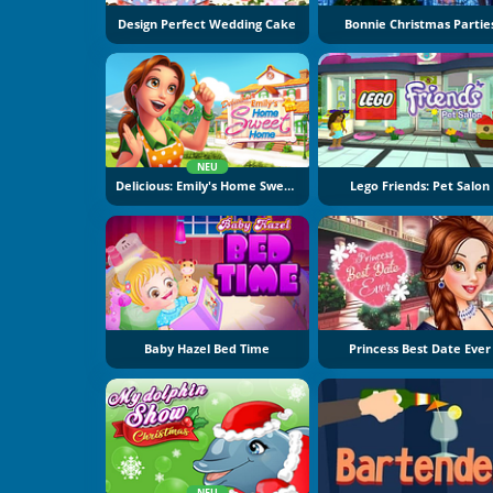
Design Perfect Wedding Cake
Bonnie Christmas Partie
NEU
Delicious: Emily's Home Sweet Home
Lego Friends: Pet Salon
Baby Hazel Bed Time
Princess Best Date Ever
NEU