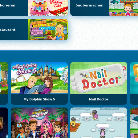
korieren
Saubermachen
staurant
My Dolphin Show 5
Nail Doctor