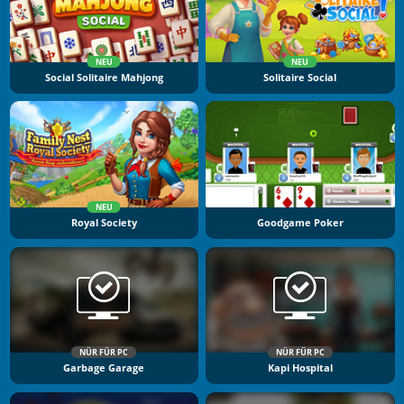
NEU
NEU
Social Solitaire Mahjong
Solitaire Social
NEU
Royal Society
Goodgame Poker
NÜR FÜR PC
NÜR FÜR PC
Garbage Garage
Kapi Hospital