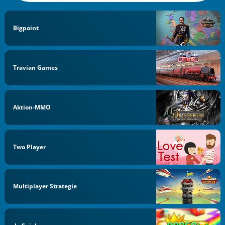
Bigpoint
Travian Games
Aktion-MMO
Two Player
Multiplayer Strategie