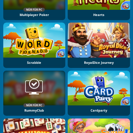
NÜR FÜR PC
Multiplayer Poker
Hearts
Scrabble
RoyalDice Journey
NÜR FÜR PC
RummyClub
Cardparty