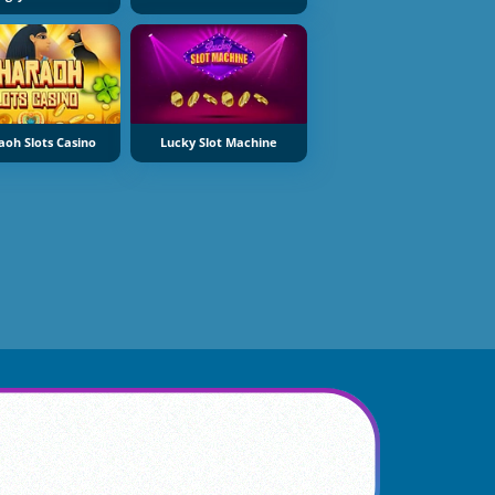
aoh Slots Casino
Lucky Slot Machine