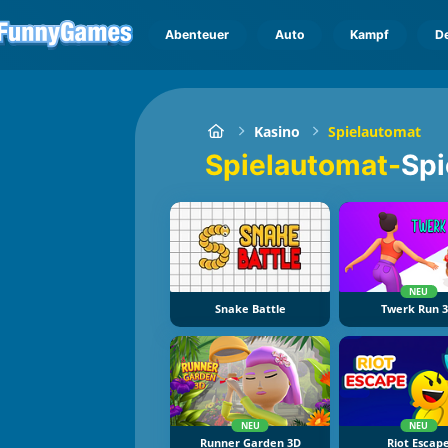
Abenteuer
Auto
Kampf
D
Kasino
Spielautomat
Spielautomat-
Spi
NEU
Snake Battle
Twerk Run 
NEU
NEU
Runner Garden 3D
Riot Escap