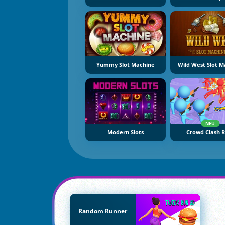
Yummy Slot Machine
Wild West Slot 
NEU
Modern Slots
Crowd Clash 
Random Runner