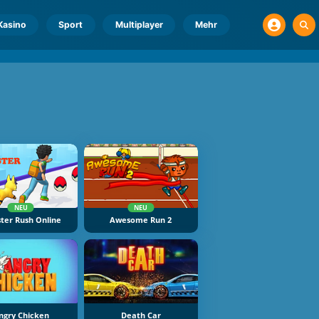
Kasino
Sport
Multiplayer
Mehr
NEU
NEU
ter Rush Online
Awesome Run 2
ngry Chicken
Death Car