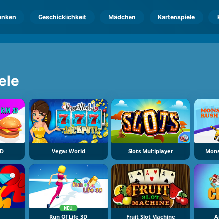
enken
Geschicklichkeit
Mädchen
Kartenspiele
ele
3D
Vegas World
Slots Multiplayer
Mons
NEU
e
Run Of Life 3D
Fruit Slot Machine
A