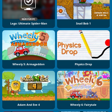
NÜR FÜR PC
Lego: Ultimate Spider-Man
Snail Bob 1
Wheely 5: Armageddon
Physics Drop
Adam And Eve 4
Wheely 6: Fairytale