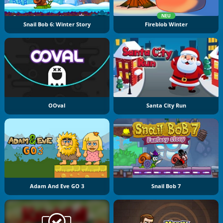
NEU
Snail Bob 6: Winter Story
Fireblob Winter
OOval
Santa City Run
Adam And Eve GO 3
Snail Bob 7