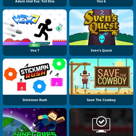
Adam Und Eva: Teil Eins
Vex 6
NEU
Vex 7
Sven's Quest
Stickman Rush
Save The Cowboy