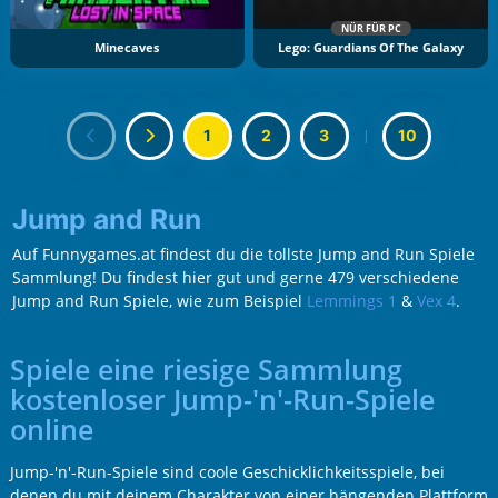
NÜR FÜR PC
Minecaves
Lego: Guardians Of The Galaxy
1
2
3
|
10
Jump and Run
Auf Funnygames.at findest du die tollste Jump and Run Spiele
Sammlung! Du findest hier gut und gerne 479 verschiedene
Jump and Run Spiele, wie zum Beispiel
Lemmings 1
&
Vex 4
.
Spiele eine riesige Sammlung
kostenloser Jump-'n'-Run-Spiele
online
Jump-'n'-Run-Spiele sind coole Geschicklichkeitsspiele, bei
denen du mit deinem Charakter von einer hängenden Plattform