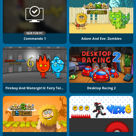
NÜR FÜR PC
Commando 1
Adam And Eve: Zombies
Fireboy And Watergirl 6: Fairy Tales
Desktop Racing 2