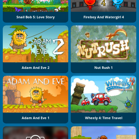
Snail Bob 5: Love Story
Fireboy And Watergirl 4
Adam And Eve 2
Nut Rush 1
Adam And Eve 1
Wheely 4: Time Travel