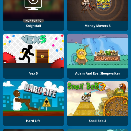
NÜR FÜR PC
Knightfall
Money Movers 3
Vex 5
Adam And Eve: Sleepwalker
Hard Life
Snail Bob 3