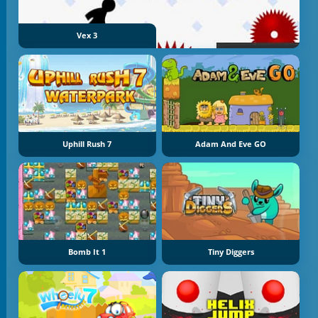
Vex 3
Uphill Rush 7
Adam And Eve GO
Bomb It 1
Tiny Diggers