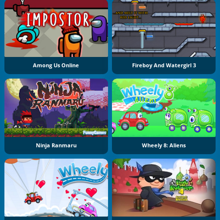
Among Us Online
Fireboy And Watergirl 3
Ninja Ranmaru
Wheely 8: Aliens