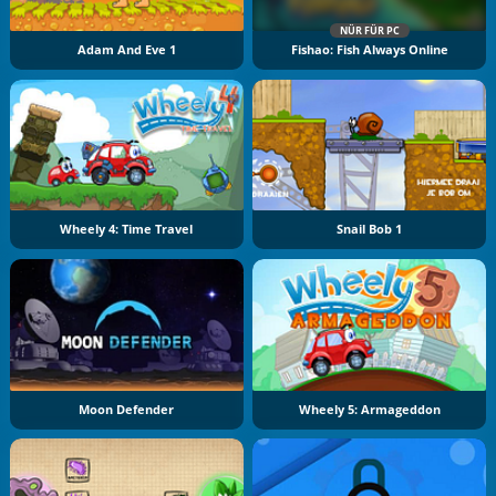
NÜR FÜR PC
Adam And Eve 1
Fishao: Fish Always Online
Wheely 4: Time Travel
Snail Bob 1
Moon Defender
Wheely 5: Armageddon