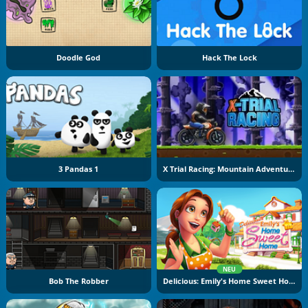
Doodle God
Hack The Lock
3 Pandas 1
X Trial Racing: Mountain Adventure
NEU
Bob The Robber
Delicious: Emily's Home Sweet Home