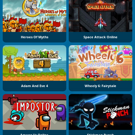
Heroes Of Myths
Space Attack Online
Adam And Eve 4
Wheely 6: Fairytale
Among Us Online
Stickman Punch