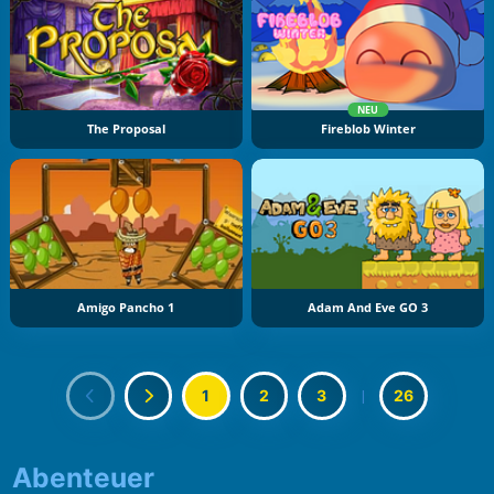
NEU
The Proposal
Fireblob Winter
Amigo Pancho 1
Adam And Eve GO 3
1
2
3
|
26
Abenteuer