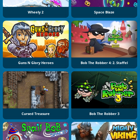
Wheely 2
Space Blaze
Guns N Glory Heroes
Bob The Robber 4: 2. Staffel
Cursed Treasure
Bob The Robber 3