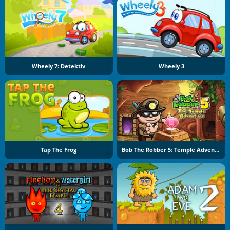
Wheely 7: Detektiv
Wheely 3
Tap The Frog
Bob The Robber 5: Temple Adventure