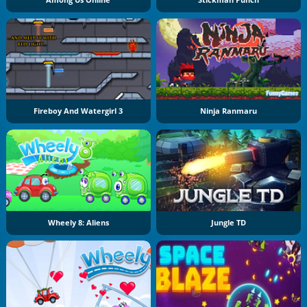
Fireboy And Watergirl 3
Ninja Ranmaru
Wheely 8: Aliens
Jungle TD