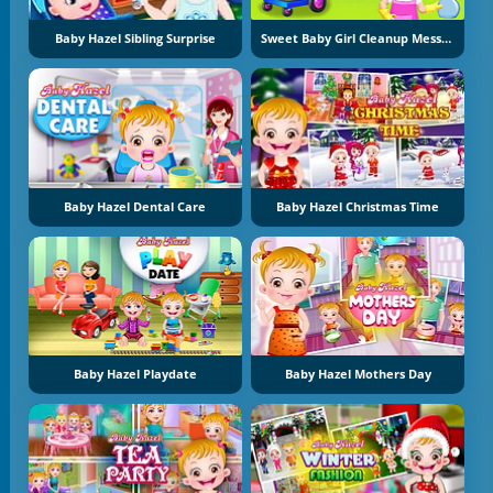
Baby Hazel Sibling Surprise
Sweet Baby Girl Cleanup Messy House
Baby Hazel Dental Care
Baby Hazel Christmas Time
Baby Hazel Playdate
Baby Hazel Mothers Day