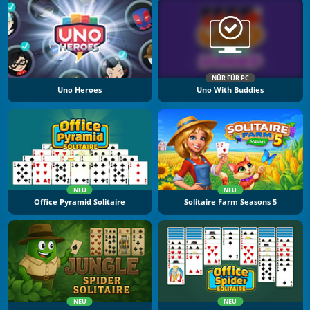
NÜR FÜR PC
Uno Heroes
Uno With Buddies
NEU
NEU
Office Pyramid Solitaire
Solitaire Farm Seasons 5
NEU
NEU