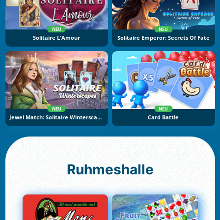
NEU
NEU
Solitaire L'Amour
Solitaire Emperor: Secrets Of Fate
NEU
NEU
Jewel Match: Solitaire Winterscapes
Card Battle
Ruhmeshalle