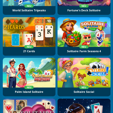
NEU
NEU
World Solitaire Tripeaks
Fortune's Deck Solitaire
NEU
NEU
21 Cards
Solitaire Farm Seasons 4
NEU
NEU
Palm Island Solitaire
Solitaire Social