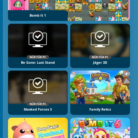
Bomb It 1
NÜR FÜR PC
NÜR FÜR PC
Be Gone: Last Stand
Jäger 3D
NÜR FÜR PC
Masked Forces 3
Family Relics