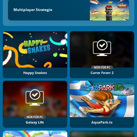
Multiplayer Strategie
NÜR FÜR PC
Happy Snakes
Curve Fever 2
NÜR FÜR PC
Galaxy Life
AquaPark.io