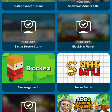
NÜR FÜR PC
Instant Soccer Online
Snowcross Stunts X3M
NÜR FÜR PC
NÜR FÜR PC
Battle Desert Storm
BlockStarPlanet
Blockergame.io
Snake Battle