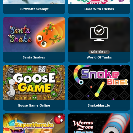
Luftwaffenkampf
Ludo With Friends
NÜR FÜR PC
Santa Snakes
World Of Tanks
Goose Game Online
Snakeblast.io