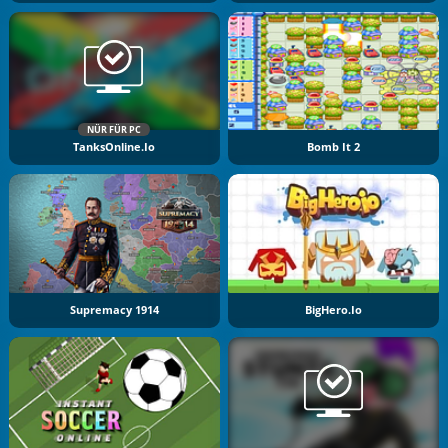
NÜR FÜR PC
TanksOnline.io
Bomb It 2
Supremacy 1914
BigHero.io