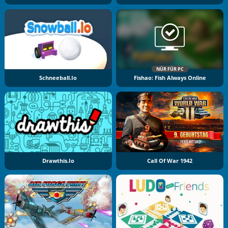
NÜR FÜR PC
Schneeball.io
Fishao: Fish Always Online
Drawthis.io
Call Of War 1942