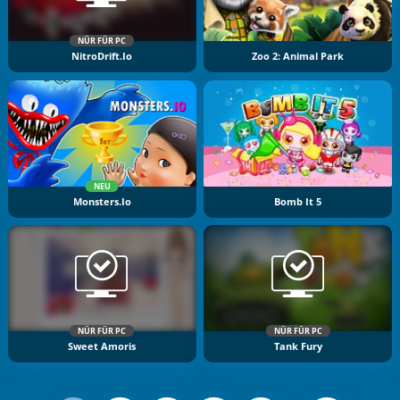
NÜR FÜR PC
NitroDrift.io
Zoo 2: Animal Park
NEU
Monsters.io
Bomb It 5
NÜR FÜR PC
NÜR FÜR PC
Sweet Amoris
Tank Fury