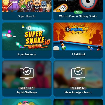
NEU
SuperHero.io
Worms Zone A Slithery Snake
SuperSnake.io
8 Ball Pool
NÜR FÜR PC
NÜR FÜR PC
Squid Challenge
Mein Sonniges Resort