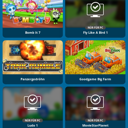
NÜR FÜR PC
Bomb It 7
Fly Like A Bird 1
Panzergedröhn
Goodgame Big Farm
NÜR FÜR PC
NÜR FÜR PC
Ludo 1
MovieStarPlanet