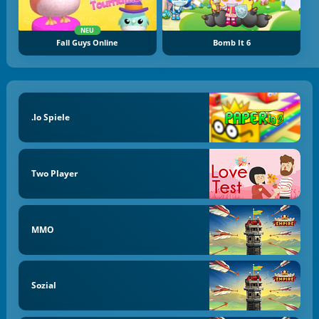
NEU
Fall Guys Online
Bomb It 6
.io Spiele
Two Player
MMO
Sozial