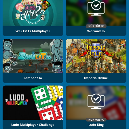
NÜR FÜR PC
Wer Ist Es Multiplayer
Wormax.io
Zombeat.io
Imperia Online
NÜR FÜR PC
Ludo Multiplayer Challenge
Ludo King