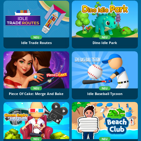
NEU
NEU
Idle Trade Routes
Dino Idle Park
NEU
NEU
Piece Of Cake: Merge And Bake
Idle Baseball Tycoon
NEU
NEU