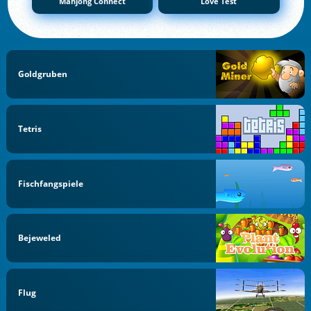
Mahjong Connect
Love Test
Goldgruben
Tetris
Fischfangspiele
Bejeweled
Flug