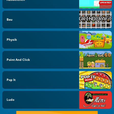
Bau
Physik
Point And Click
Pop It
Ludo