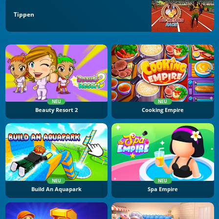
Tippen
NEU
NEU
Beauty Resort 2
Cooking Empire
NEU
NEU
Build An Aquapark
Spa Empire