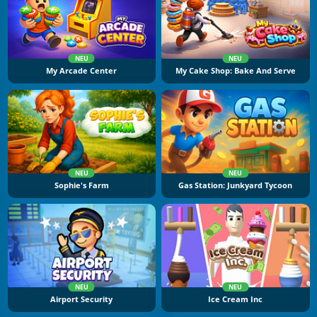
NEU
NEU
My Arcade Center
My Cake Shop: Bake And Serve
NEU
NEU
Sophie's Farm
Gas Station: Junkyard Tycoon
NEU
NEU
Airport Security
Ice Cream Inc