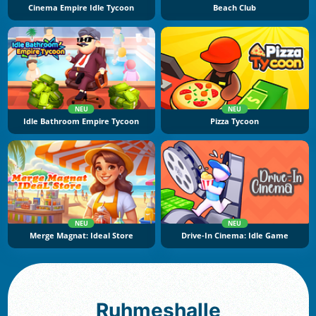
Cinema Empire Idle Tycoon
Beach Club
NEU
NEU
Idle Bathroom Empire Tycoon
Pizza Tycoon
NEU
NEU
Merge Magnat: Ideal Store
Drive-In Cinema: Idle Game
Ruhmeshalle