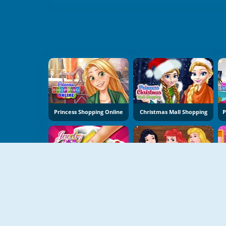
Princess Shopping Online
Christmas Mall Shopping
Jewelry Shop
Princesses At After Christmas Sale