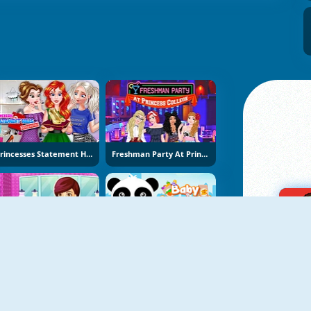
Princesses Statement Hills Obsession
Freshman Party At Princess College
Saira's Boutique
Baby Supermarket