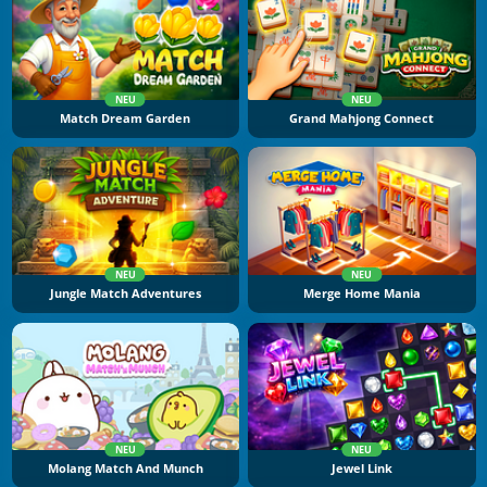
NEU
NEU
Match Dream Garden
Grand Mahjong Connect
NEU
NEU
Jungle Match Adventures
Merge Home Mania
NEU
NEU
Molang Match And Munch
Jewel Link