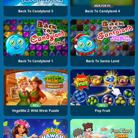
NÜR FÜR PC
Back To Candyland 3
Back To Candyland 4
Back To Candyland 1
Back To Santa Land
NEU
NEU
VegaMix 2: Wild West Puzzle
Pop Fruit