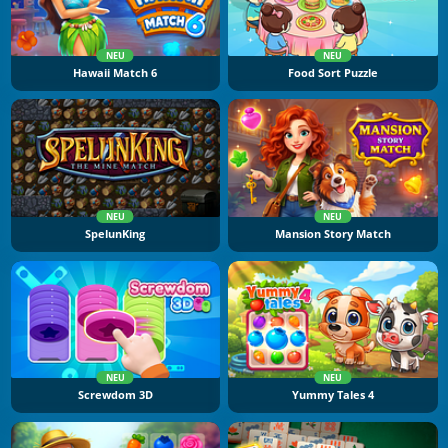
NEU
NEU
Hawaii Match 6
Food Sort Puzzle
NEU
NEU
SpelunKing
Mansion Story Match
NEU
NEU
Screwdom 3D
Yummy Tales 4