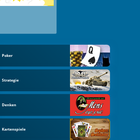
Poker
Strategie
Denken
Kartenspiele