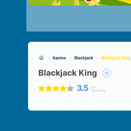
Kasino
Blackjack
Blackjack King
Blackjack King
3.5
425
Beurteilung