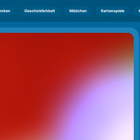
enken
Geschicklichkeit
Mädchen
Kartenspiele