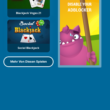
Blackjack Vegas 21
Social Blackjack
Mehr Von Diesen Spielen