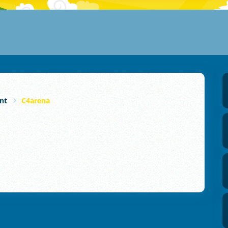
nt
C4arena