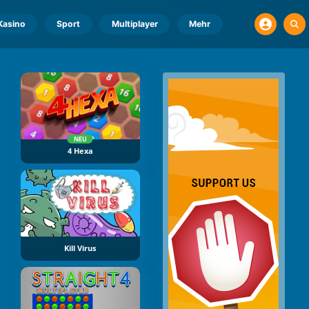
Kasino
Sport
Multiplayer
Mehr
NEU
4 Hexa
Kill Virus