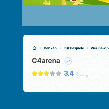
Denken
Puzzlespiele
Vier Gewin
C4arena
3.4
264
Beurteilung