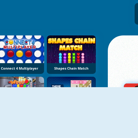
Connect 4 Multiplayer
Shapes Chain Match
NEU
NEU
Wood Hexa Factory
Theme Word Search