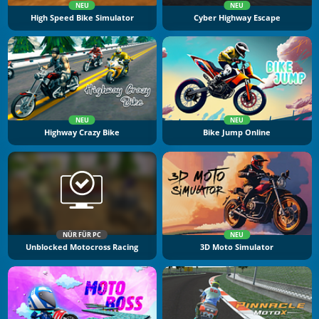
NEU
NEU
High Speed Bike Simulator
Cyber Highway Escape
NEU
NEU
Highway Crazy Bike
Bike Jump Online
NÜR FÜR PC
NEU
Unblocked Motocross Racing
3D Moto Simulator