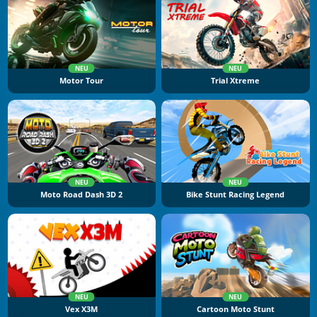
NEU
NEU
Motor Tour
Trial Xtreme
NEU
NEU
Moto Road Dash 3D 2
Bike Stunt Racing Legend
NEU
NEU
Vex X3M
Cartoon Moto Stunt