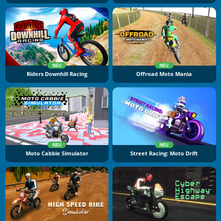
NEU
NEU
Riders Downhill Racing
Offroad Moto Mania
NEU
NEU
Moto Cabbie Simulator
Street Racing: Moto Drift