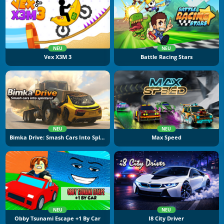
NEU
NEU
Vex X3M 3
Battle Racing Stars
NEU
NEU
Bimka Drive: Smash Cars Into Splinters
Max Speed
NEU
NEU
Obby Tsunami Escape +1 By Car
I8 City Driver