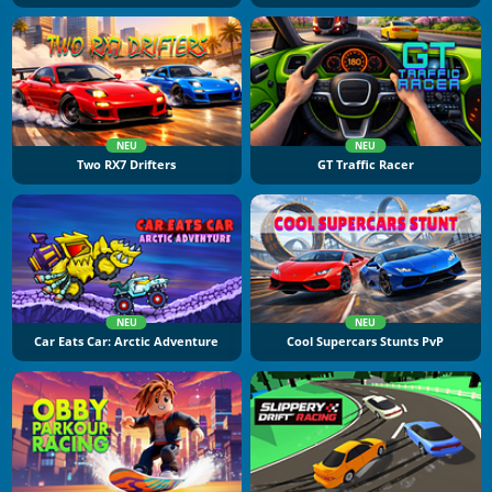
NEU
NEU
Two RX7 Drifters
GT Traffic Racer
NEU
NEU
Car Eats Car: Arctic Adventure
Cool Supercars Stunts PvP