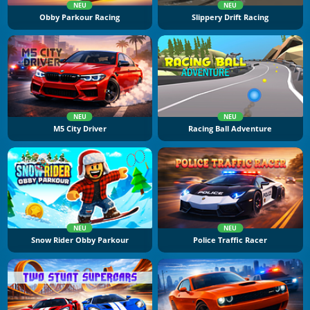
NEU
NEU
Obby Parkour Racing
Slippery Drift Racing
NEU
NEU
M5 City Driver
Racing Ball Adventure
NEU
NEU
Snow Rider Obby Parkour
Police Traffic Racer