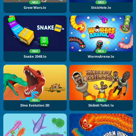
NEU
NEU
Grow Wars.io
StickHole.io
NEU
NEU
Snake 2048.io
WormsArena.io
NEU
NEU
Dino Evolution 3D
Skibidi Toilet Io