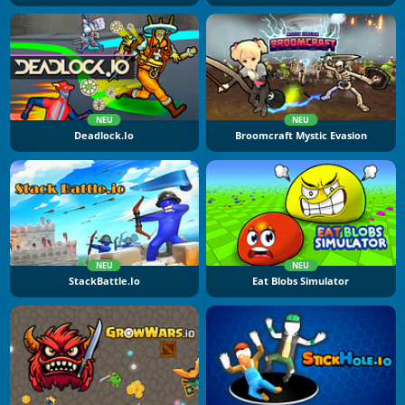
NEU
NEU
Deadlock.io
Broomcraft Mystic Evasion
NEU
NEU
StackBattle.io
Eat Blobs Simulator