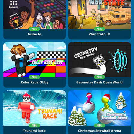
NEU
NEU
Guivo.io
War State IO
NEU
NEU
Color Race Obby
Geometry Dash Open World
NEU
NEU
Tsunami Race
Christmas Snowball Arena