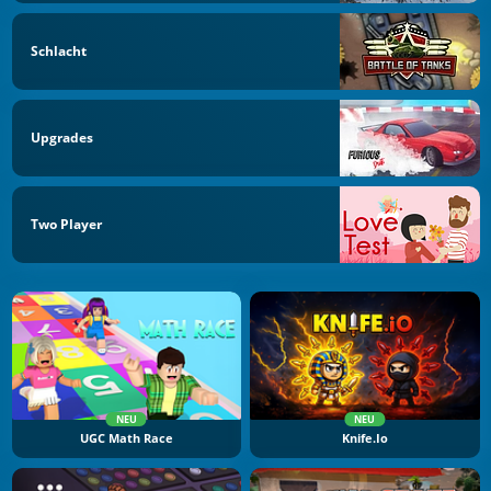
Schlacht
Upgrades
Two Player
NEU
NEU
UGC Math Race
Knife.io