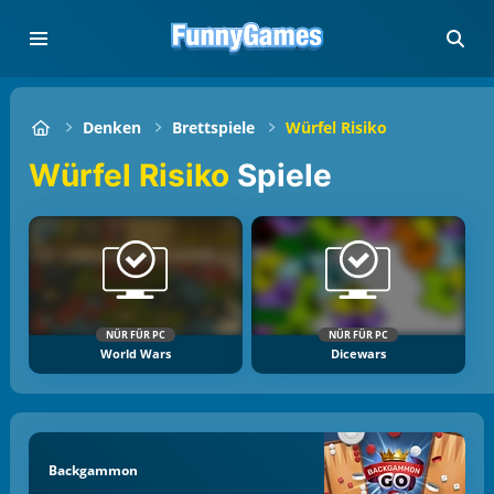
Denken
Brettspiele
Würfel Risiko
Würfel Risiko
Spiele
NÜR FÜR PC
NÜR FÜR PC
World Wars
Dicewars
Backgammon