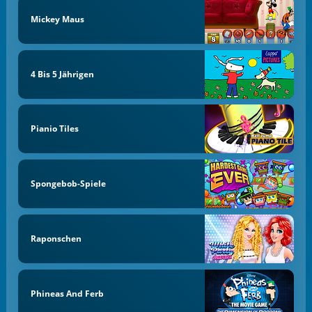
Mickey Maus
4 Bis 5 Jährigen
Pianio Tiles
Spongebob-Spiele
Raponschen
Phineas And Ferb