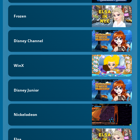
Frozen
Disney Channel
WinX
Disney Junior
Nickelodeon
Elsa