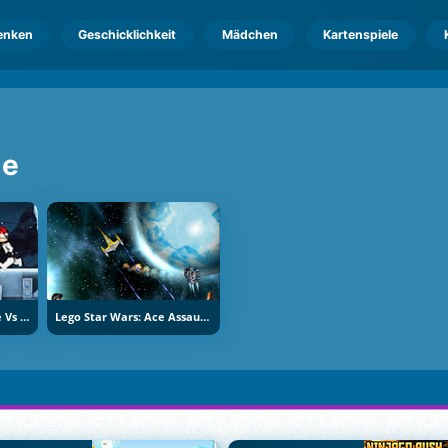
enken
Geschicklichkeit
Mädchen
Kartenspiele
le
Star Wars: Lego Empire Vs Rebels
Lego Star Wars: Ace Assault 2