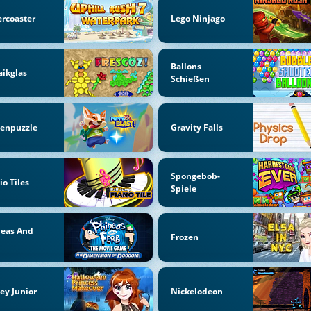
ercoaster
Lego Ninjago
Ballons
ikglas
Schießen
benpuzzle
Gravity Falls
Spongebob-
io Tiles
Spiele
neas And
Frozen
b
ey Junior
Nickelodeon