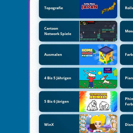
Topografie
Roll
Cartoon
Mosa
Network Spiele
Ausmalen
Far
4 Bis 5 Jährigen
Pian
Phi
5 Bis 6 Järigen
Fer
WinX
Disn