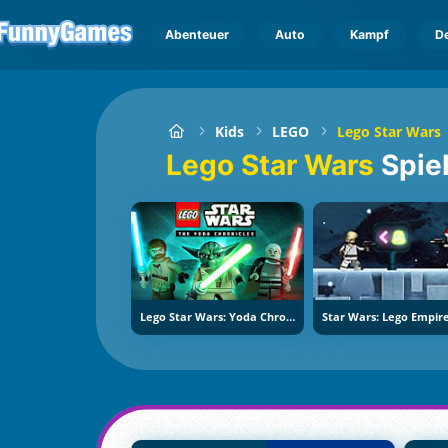
Abenteuer
Auto
Kampf
D
Kids
LEGO
Lego Star Wars
Lego Star Wars
Spie
Lego Star Wars: Yoda Chronicles