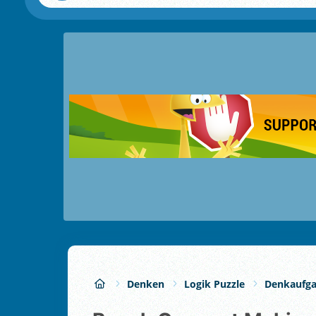
Denken
Logik Puzzle
Denkaufg