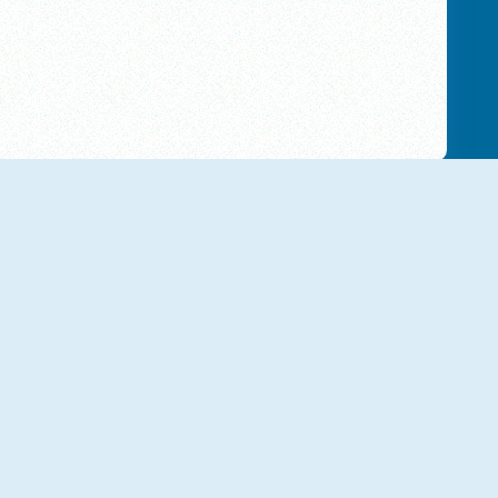
NEU
NEU
Candy Land
Mirror Wizard
NEU
NEU
Laser Cannon 3
NoNoSparks: Genesis