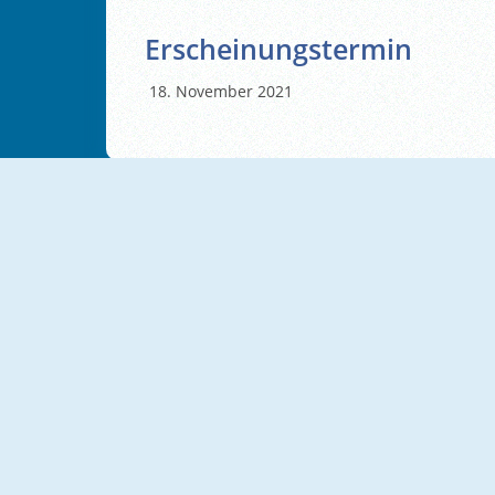
Erscheinungstermin
November 2021
NEU
NEU
Flow Lines
Mahjong Connect Cookware
NEU
Delora Scary Escape: Mysteries Adventure
Sugar Tales