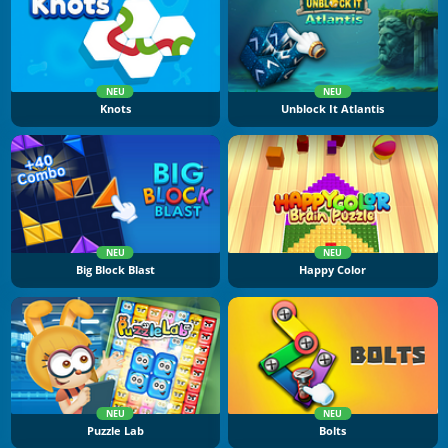
NEU
NEU
Knots
Unblock It Atlantis
NEU
NEU
Big Block Blast
Happy Color
NEU
NEU
Puzzle Lab
Bolts