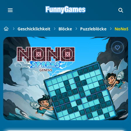
Geschicklichkeit
Blöcke
Puzzleblöcke
NoNoSpa