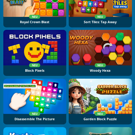
NEU
NEU
Royal Crown Blast
Sort Tiles: Tap Away
NEU
NEU
Block Pixels
Woody Hexa
NEU
NEU
Disassemble The Picture
Garden Block Puzzle