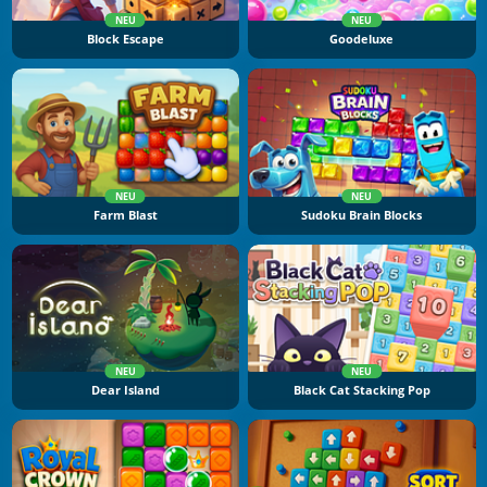
NEU
NEU
Block Escape
Goodeluxe
NEU
NEU
Farm Blast
Sudoku Brain Blocks
NEU
NEU
Dear Island
Black Cat Stacking Pop