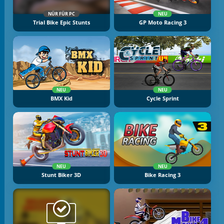
NÜR FÜR PC
NEU
Trial Bike Epic Stunts
GP Moto Racing 3
NEU
NEU
BMX Kid
Cycle Sprint
NEU
NEU
Stunt Biker 3D
Bike Racing 3