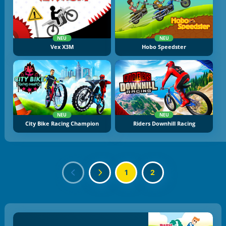
NEU
NEU
Vex X3M
Hobo Speedster
NEU
NEU
City Bike Racing Champion
Riders Downhill Racing
1
2