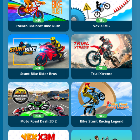
NEU
NEU
Italian Brainrot Bike Rush
Vex X3M 2
NEU
NEU
Stunt Bike Rider Bros
Trial Xtreme
NEU
NEU
Moto Road Dash 3D 2
Bike Stunt Racing Legend