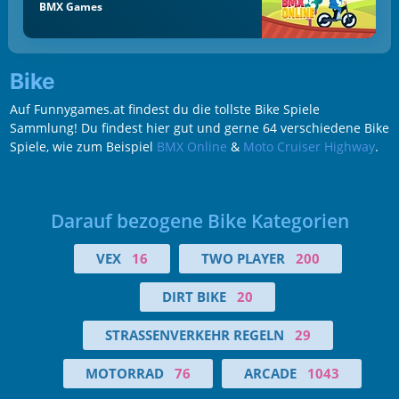
BMX Games
Bike
Auf Funnygames.at findest du die tollste Bike Spiele
Sammlung! Du findest hier gut und gerne 64 verschiedene Bike
Spiele, wie zum Beispiel
BMX Online
&
Moto Cruiser Highway
.
Darauf bezogene Bike Kategorien
VEX
16
TWO PLAYER
200
DIRT BIKE
20
STRASSENVERKEHR REGELN
29
MOTORRAD
76
ARCADE
1043