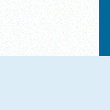
NEU
NEU
Candy Land
Mirror Wizard