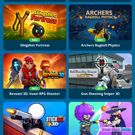
NEU
NEU
Slingshot Fortress
Archers Ragdoll Physics
NEU
NEU
Revoxel 3D: Voxel RPG Shooter
Gun Shooting Sniper 3D