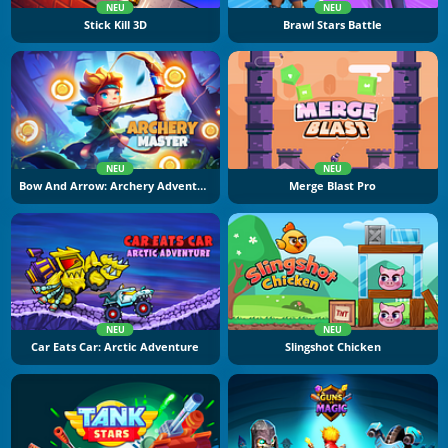
NEU
NEU
Stick Kill 3D
Brawl Stars Battle
NEU
NEU
Bow And Arrow: Archery Adventure
Merge Blast Pro
NEU
NEU
Car Eats Car: Arctic Adventure
Slingshot Chicken