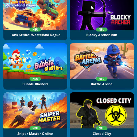
NEU
NEU
Tank Strike: Wasteland Rogue
Blocky Archer Run
NEU
NEU
Bubble Blasters
Battle Arena
NEU
NEU
Sniper Master Online
Closed City