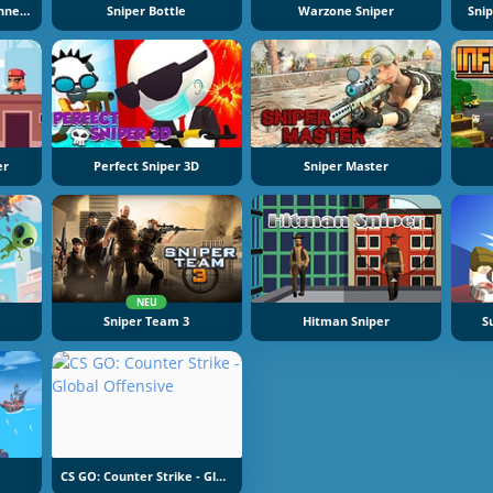
Zombie Apocalypse Tunnel Survival
Sniper Bottle
Warzone Sniper
Snip
er
Perfect Sniper 3D
Sniper Master
NEU
Sniper Team 3
Hitman Sniper
S
CS GO: Counter Strike - Global Offensive