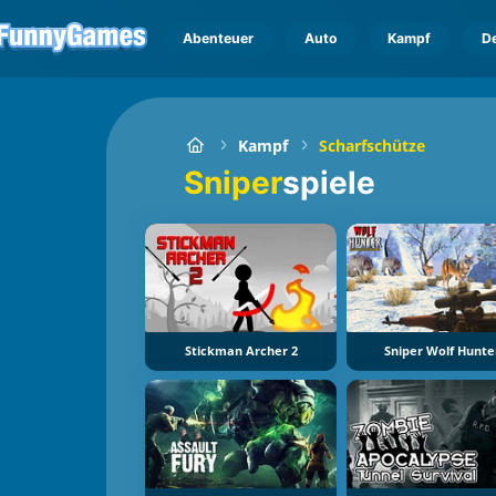
Abenteuer
Auto
Kampf
D
Kampf
Scharfschütze
Sniper
spiele
Stickman Archer 2
Sniper Wolf Hunte