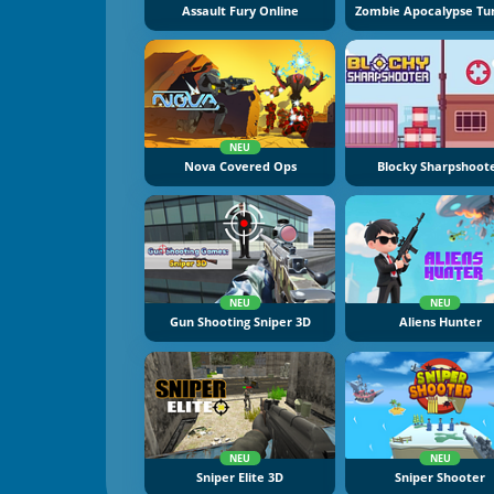
Assault Fury Online
NEU
Nova Covered Ops
Blocky Sharpshoot
NEU
NEU
Gun Shooting Sniper 3D
Aliens Hunter
NEU
NEU
Sniper Elite 3D
Sniper Shooter