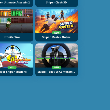
er Ultimate Assassin 2
Sniper Clash 3D
NEU
Infinite War
Sniper Master Online
NEU
NEU
uper Sniper Missions
Skibidi Toilet Vs Cameraman Sniper