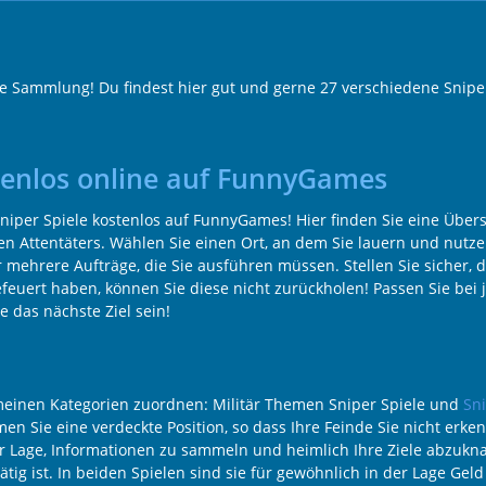
ele Sammlung! Du findest hier gut und gerne 27 verschiedene Snipe
stenlos online auf FunnyGames
iper Spiele kostenlos auf FunnyGames! Hier finden Sie eine Übersi
n Attentäters. Wählen Sie einen Ort, an dem Sie lauern und nutze
r mehrere Aufträge, die Sie ausführen müssen. Stellen Sie sicher, 
uert haben, können Sie diese nicht zurückholen! Passen Sie bei j
e das nächste Ziel sein!
emeinen Kategorien zuordnen: Militär Themen Sniper Spiele und
Sni
ie eine verdeckte Position, so dass Ihre Feinde Sie nicht erke
der Lage, Informationen zu sammeln und heimlich Ihre Ziele abzuknal
r tätig ist. In beiden Spielen sind sie für gewöhnlich in der Lage 