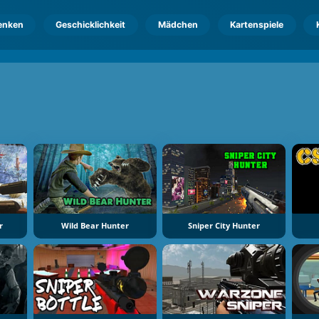
enken
Geschicklichkeit
Mädchen
Kartenspiele
r
Wild Bear Hunter
Sniper City Hunter