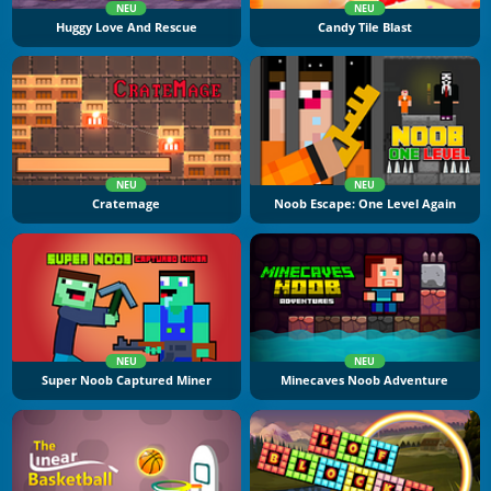
NEU
NEU
Huggy Love And Rescue
Candy Tile Blast
NEU
NEU
Cratemage
Noob Escape: One Level Again
NEU
NEU
Super Noob Captured Miner
Minecaves Noob Adventure