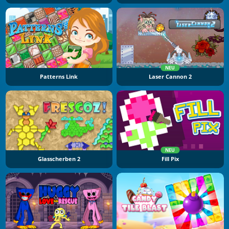
NEU
Patterns Link
Laser Cannon 2
NEU
Glasscherben 2
Fill Pix