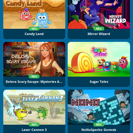
NEU
NEU
Candy Land
Mirror Wizard
NEU
Delora Scary Escape: Mysteries Adventure
Sugar Tales
NEU
NEU
Laser Cannon 3
NoNoSparks: Genesis