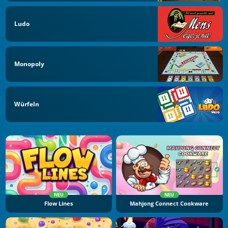
Ludo
Monopoly
Würfeln
NEU
NEU
Flow Lines
Mahjong Connect Cookware