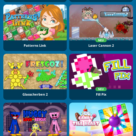
NEU
Patterns Link
Laser Cannon 2
NEU
Glasscherben 2
Fill Pix