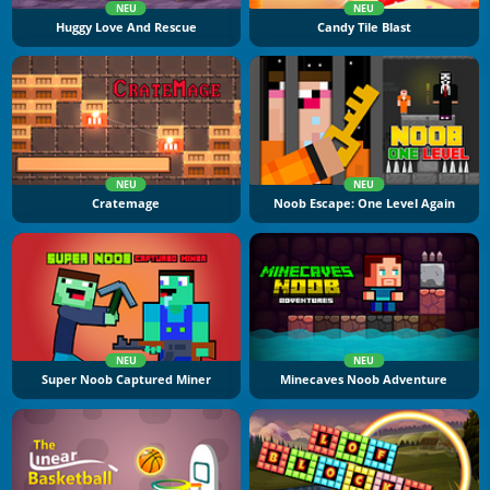
NEU
NEU
Huggy Love And Rescue
Candy Tile Blast
NEU
NEU
Cratemage
Noob Escape: One Level Again
NEU
NEU
Super Noob Captured Miner
Minecaves Noob Adventure