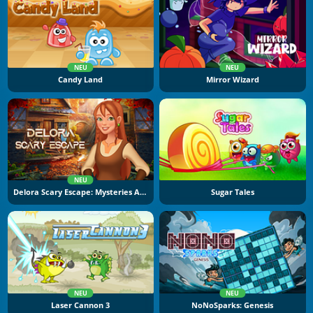
NEU
NEU
Candy Land
Mirror Wizard
NEU
Delora Scary Escape: Mysteries Adventure
Sugar Tales
NEU
NEU
Laser Cannon 3
NoNoSparks: Genesis