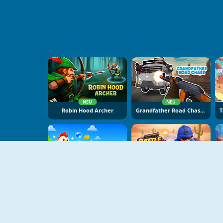
NEU
NEU
Robin Hood Archer
Grandfather Road Chase: Realistic Shooter
NEU
NEU
Bubble Blasters
Battle Arena