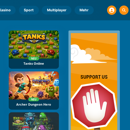
Kasino
Sport
Multiplayer
Mehr
NEU
Tanks Online
NEU
Archer Dungeon Hero