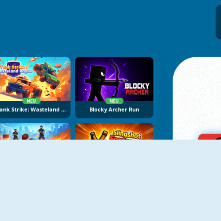
NEU
NEU
Tank Strike: Wasteland Rogue
Blocky Archer Run
NEU
NEU
Sniper Master Online
Slingshot Fortress