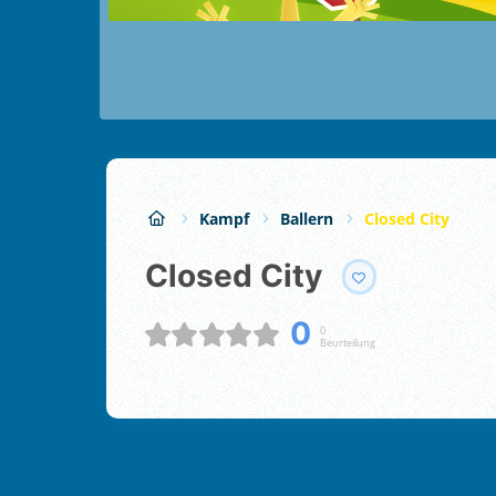
Kampf
Ballern
Closed City
Closed City
0
0
Beurteilung