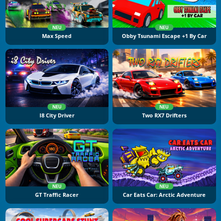
NEU
NEU
Max Speed
Obby Tsunami Escape +1 By Car
NEU
NEU
I8 City Driver
Two RX7 Drifters
NEU
NEU
GT Traffic Racer
Car Eats Car: Arctic Adventure