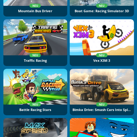
NEU
NEU
Mountain Bus Driver
Boat Game: Racing Simulator 3D
NEU
NEU
Traffic Racing
Vex X3M 3
NEU
NEU
Battle Racing Stars
Bimka Drive: Smash Cars Into Splinters