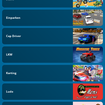
Einparken
Cap Driver
LKW
Karting
Ludo