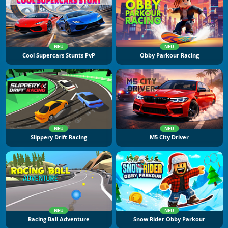
NEU
NEU
Cool Supercars Stunts PvP
Obby Parkour Racing
NEU
NEU
Slippery Drift Racing
M5 City Driver
NEU
NEU
Racing Ball Adventure
Snow Rider Obby Parkour