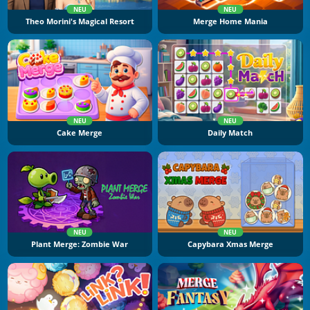
NEU
NEU
Theo Morini's Magical Resort
Merge Home Mania
NEU
NEU
Cake Merge
Daily Match
NEU
NEU
Plant Merge: Zombie War
Capybara Xmas Merge