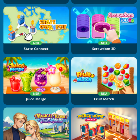
NEU
NEU
State Connect
Screwdom 3D
NEU
NEU
Juice Merge
Fruit Match