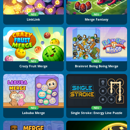
NEU
NEU
LinkLink
Merge Fantasy
NEU
NEU
Crazy Fruit Merge
Brainrot Boing Boing Merge
NEU
NEU
Labuba Merge
Single Stroke: Energy Line Puzzle