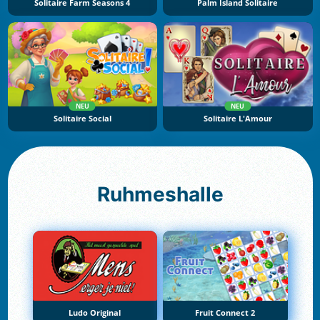
Solitaire Farm Seasons 4
Palm Island Solitaire
NEU
NEU
Solitaire Social
Solitaire L'Amour
Ruhmeshalle
Ludo Original
Fruit Connect 2