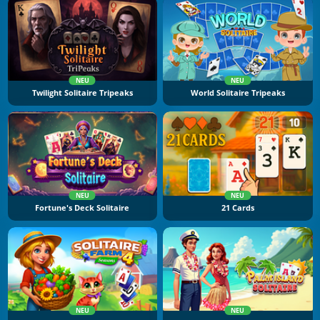
NEU
NEU
Twilight Solitaire Tripeaks
World Solitaire Tripeaks
NEU
NEU
Fortune's Deck Solitaire
21 Cards
NEU
NEU