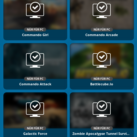
NÜR FÜR PC
NÜR FÜR PC
Commando Girl
Commando Arcade
NÜR FÜR PC
NÜR FÜR PC
Commando Attack
Battlecube.io
NÜR FÜR PC
NÜR FÜR PC
Galactic Force
Zombie Apocalypse Tunnel Survival