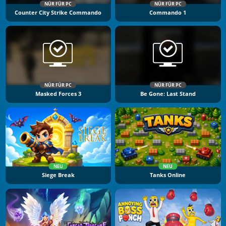
NÜR FÜR PC
NÜR FÜR PC
Counter City Strike Commando
Commando 1
NÜR FÜR PC
NÜR FÜR PC
Masked Forces 3
Be Gone: Last Stand
NEU
NEU
Siege Break
Tanks Online