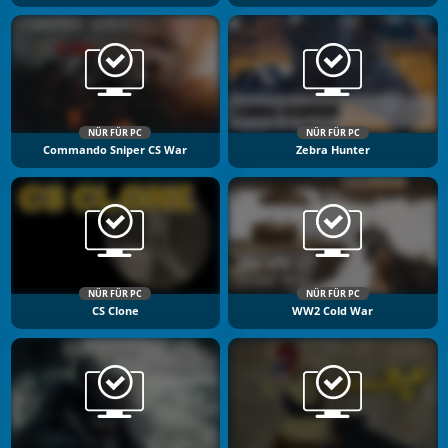
NÜR FÜR PC
NÜR FÜR PC
Commando Sniper CS War
Zebra Hunter
NÜR FÜR PC
NÜR FÜR PC
CS Clone
WW2 Cold War