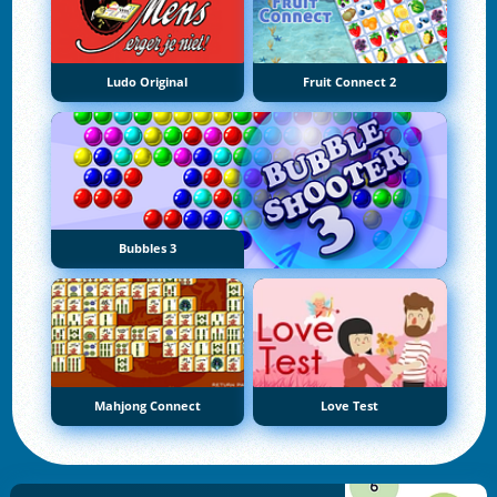
Ludo Original
Fruit Connect 2
Bubbles 3
Mahjong Connect
Love Test