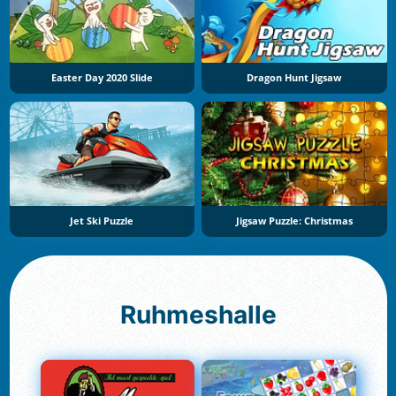
Easter Day 2020 Slide
Dragon Hunt Jigsaw
Jet Ski Puzzle
Jigsaw Puzzle: Christmas
Ruhmeshalle