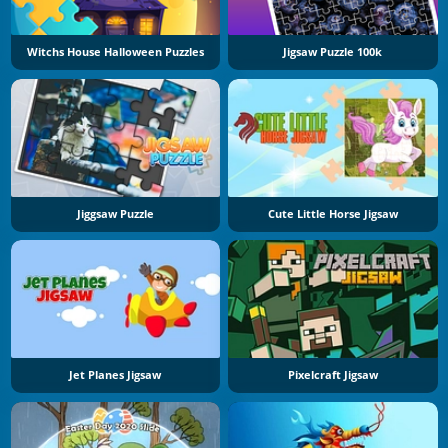
Witchs House Halloween Puzzles
Jigsaw Puzzle 100k
Jiggsaw Puzzle
Cute Little Horse Jigsaw
Jet Planes Jigsaw
Pixelcraft Jigsaw