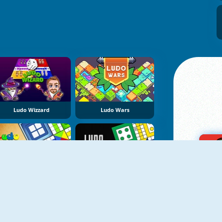
Ludo Wizzard
Ludo Wars
Ludo King
Ludo Multiplayer Challenge