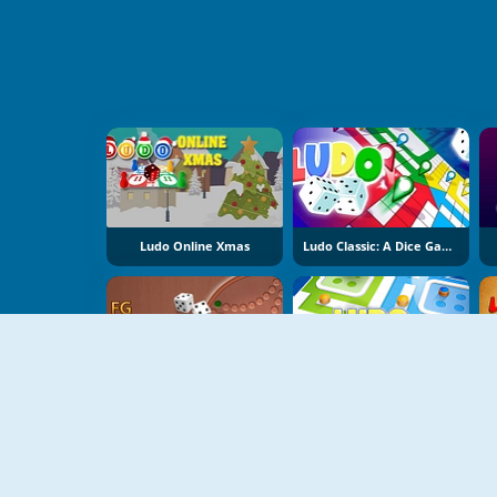
Ludo Online Xmas
Ludo Classic: A Dice Game
FG Ludo
Ludo Legend