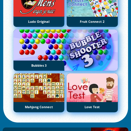
Ludo Original
Fruit Connect 2
Bubbles 3
Mahjong Connect
Love Test