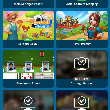
Mein Sonniges Resort
Social Solitaire Mahjong
NEU
NEU
Solitaire Social
Royal Society
NÜR FÜR PC
Goodgame Poker
Garbage Garage