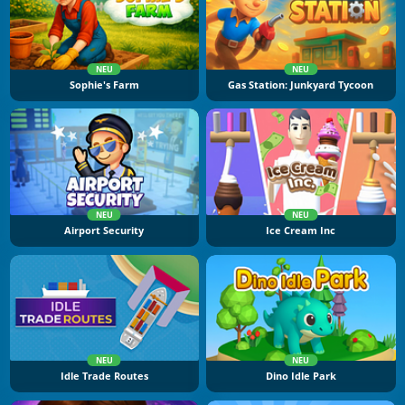
NEU
NEU
Sophie's Farm
Gas Station: Junkyard Tycoon
NEU
NEU
Airport Security
Ice Cream Inc
NEU
NEU
Idle Trade Routes
Dino Idle Park