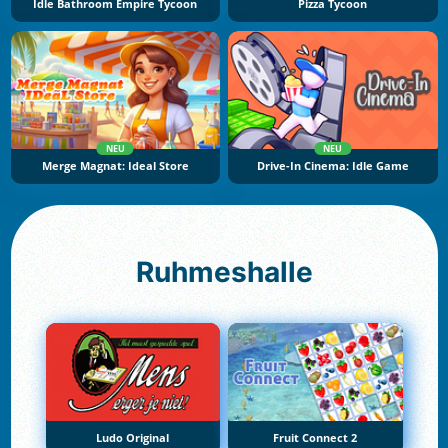
Idle Bathroom Empire Tycoon
Pizza Tycoon
NEU
NEU
Merge Magnat: Ideal Store
Drive-In Cinema: Idle Game
Ruhmeshalle
Ludo Original
Fruit Connect 2