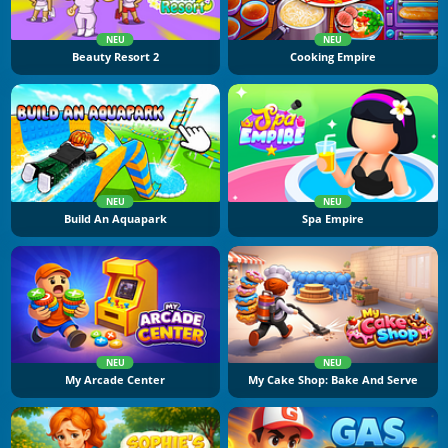
NEU
NEU
Beauty Resort 2
Cooking Empire
NEU
NEU
Build An Aquapark
Spa Empire
NEU
NEU
My Arcade Center
My Cake Shop: Bake And Serve