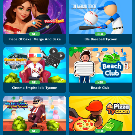
NEU
NEU
Piece Of Cake: Merge And Bake
Idle Baseball Tycoon
NEU
NEU
Cinema Empire Idle Tycoon
Beach Club
NEU
NEU