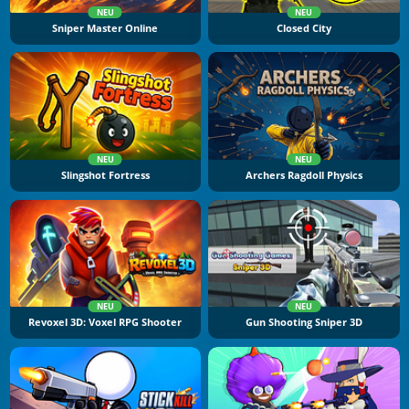
NEU
NEU
Sniper Master Online
Closed City
NEU
NEU
Slingshot Fortress
Archers Ragdoll Physics
NEU
NEU
Revoxel 3D: Voxel RPG Shooter
Gun Shooting Sniper 3D