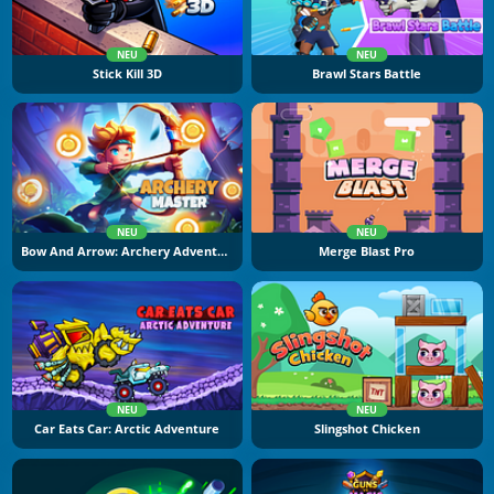
NEU
NEU
Stick Kill 3D
Brawl Stars Battle
NEU
NEU
Bow And Arrow: Archery Adventure
Merge Blast Pro
NEU
NEU
Car Eats Car: Arctic Adventure
Slingshot Chicken